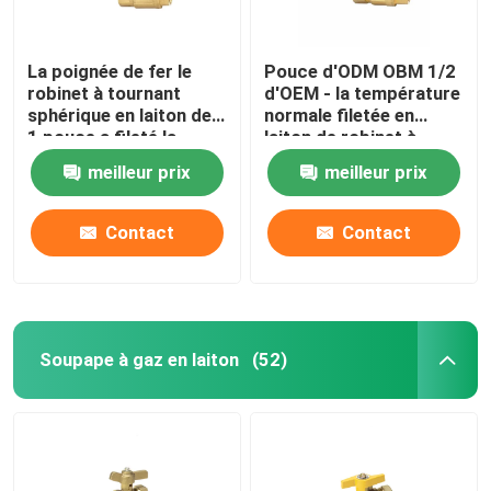
La poignée de fer le
Pouce d'ODM OBM 1/2
robinet à tournant
d'OEM - la température
sphérique en laiton de
normale filetée en
1 pouce a fileté la
laiton de robinet à
norme de norme ANSI
tournant sphérique de
meilleur prix
meilleur prix
d'ASTM
4 pouces
Contact
Contact
Soupape à gaz en laiton
(52)