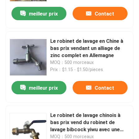
meilleur prix
Contact
Visite d'usine
Contrôle de qualité
Le robinet de lavage en Chine à
bas prix vendant un alliage de
zinc complet en Allemagne
contactez-nous
MOQ：500 morceaux
Prix：$1.15 - $1.50/pieces
Demandez une citation
meilleur prix
Contact
Valve en laiton de Bibcock
Le robinet de lavage chinois à
Valve d'angle en laiton
bas prix vend du robinet de
lavage bibcock yiwu avec une
Robinet à tournant sphérique en laiton
poignée d'abdomen
MOQ：500 morceaux