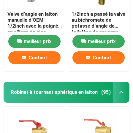
Valve d'angle en laiton
1/2Inch a passé la valve
manuelle d'OEM
au bichromate de
1/2inch avec la poignée
potasse d'angle de
en alliage de zinc
toilettes de soupape
d'arrêt d'angle d'évier
meilleur prix
meilleur prix
Contact
Contact
Robinet à tournant sphérique en laiton
(95)