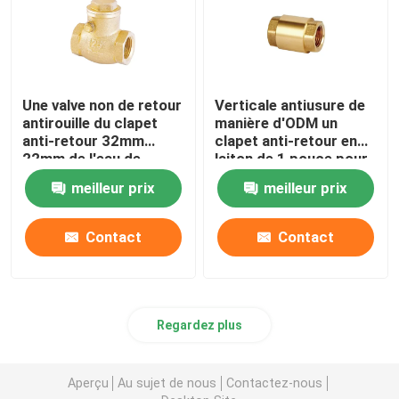
Une valve non de retour
Verticale antiusure de
antirouille du clapet
manière d'ODM un
anti-retour 32mm
clapet anti-retour en
22mm de l'eau de
laiton de 1 pouce pour
manière
le système
meilleur prix
meilleur prix
d'approvisionnement
en eau
Contact
Contact
Regardez plus
Aperçu
Au sujet de nous
Contactez-nous