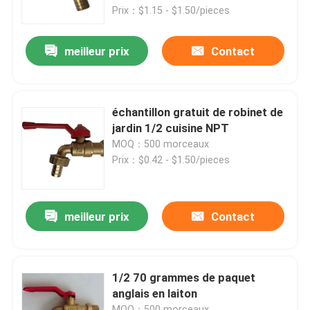
Prix：$1.15 - $1.50/pieces
Soupape à gaz en laiton
meilleur prix
Contact
Soupape d'arrêt en laiton
échantillon gratuit de robinet de
Clapet anti-retour en laiton
jardin 1/2 cuisine NPT
MOQ：500 morceaux
Prix：$0.42 - $1.50/pieces
Valve à flotteurs en laiton
Raccords de tuyauterie en laiton
meilleur prix
Contact
1/2 70 grammes de paquet
anglais en laiton
MOQ：500 morceaux