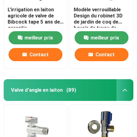
L'irrigation en laiton
Modèle verrouillable
agricole de valve de
Design du robinet 3D
Bibcock tape 5 ans de
de jardin de coq de
garantie
bavoir de tuyau de
l'hôtel 120gram
meilleur prix
meilleur prix
1/2inch
Contact
Contact
Valve d'angle en laiton
(89)