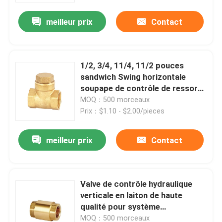
meilleur prix
Contact
Visite d'usine
Contrôle de qualité
1/2, 3/4, 11/4, 11/2 pouces
sandwich Swing horizontale
soupape de contrôle de ressort
contactez-nous
en laiton
MOQ：500 morceaux
Prix：$1.10 - $2.00/pieces
Demandez une citation
meilleur prix
Contact
Valve en laiton de Bibcock
Valve de contrôle hydraulique
Valve d'angle en laiton
verticale en laiton de haute
qualité pour système
Robinet à tournant sphérique en laiton
d'approvisionnement en eau
MOQ：500 morceaux