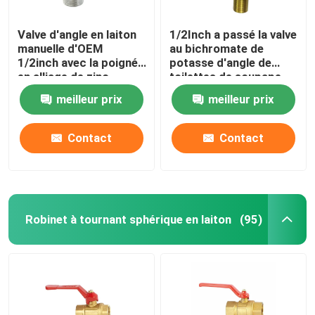
Valve d'angle en laiton
1/2Inch a passé la valve
manuelle d'OEM
au bichromate de
1/2inch avec la poignée
potasse d'angle de
en alliage de zinc
toilettes de soupape
d'arrêt d'angle d'évier
meilleur prix
meilleur prix
Contact
Contact
Robinet à tournant sphérique en laiton
(95)