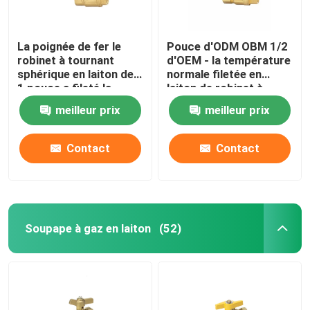
La poignée de fer le
Pouce d'ODM OBM 1/2
robinet à tournant
d'OEM - la température
sphérique en laiton de
normale filetée en
1 pouce a fileté la
laiton de robinet à
norme de norme ANSI
tournant sphérique de
meilleur prix
meilleur prix
d'ASTM
4 pouces
Contact
Contact
Soupape à gaz en laiton
(52)