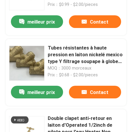
Prix：$0.99 - $2.00/pieces
Soupape à gaz en laiton
meilleur prix
Contact
Soupape d'arrêt en laiton
Tubes résistantes à haute
Clapet anti-retour en laiton
pression en laiton nickelé mexico
type Y filtrage soupape à globe
pour l'eau
MOQ：3000 morceaux
Valve à flotteurs en laiton
Prix：$0.68 - $2.00/pieces
Raccords de tuyauterie en laiton
meilleur prix
Contact
Double clapet anti-retour en
laiton d'Operated 1/2inch de
pilote pour l'eau Heater Non