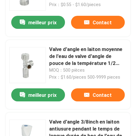
Prix：$0.55 - $1.60/pieces
Soupape à gaz en laiton
meilleur prix
Contact
Soupape d'arrêt en laiton
Valve d'angle en laiton moyenne
Clapet anti-retour en laiton
de l'eau de valve d'angle de
pouce de la température 1/2
antirouille
MOQ：500 pièces
Valve à flotteurs en laiton
Prix：$1.60/pieces 500-9999 pieces
Raccords de tuyauterie en laiton
meilleur prix
Contact
Valve d'angle 3/8inch en laiton
antiusure pendant le temps de
longue durée de bec de l'eau de