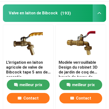
Valve en laiton de Bibcock
(193)
L'irrigation en laiton
Modèle verrouillable
agricole de valve de
Design du robinet 3D
Bibcock tape 5 ans de
de jardin de coq de
garantie
bavoir de tuyau de
l'hôtel 120gram
meilleur prix
meilleur prix
1/2inch
Contact
Contact