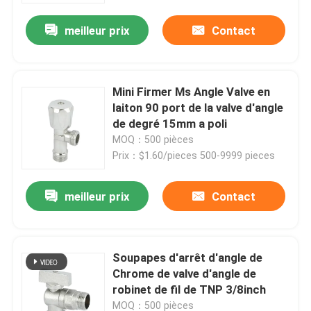
meilleur prix
Contact
Visite d'usine
Contrôle de qualité
Mini Firmer Ms Angle Valve en
laiton 90 port de la valve d'angle
de degré 15mm a poli
contactez-nous
MOQ：500 pièces
Prix：$1.60/pieces 500-9999 pieces
Demandez une citation
meilleur prix
Contact
Valve en laiton de Bibcock
Soupapes d'arrêt d'angle de
Valve d'angle en laiton
Chrome de valve d'angle de
robinet de fil de TNP 3/8inch
Robinet à tournant sphérique en laiton
MOQ：500 pièces