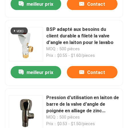
meilleur prix
Contact
BSP adapté aux besoins du
client durable a fileté la valve
d'angle en laiton pour le lavabo
MOQ：500 pièces
Prix：$0.55 - $1.60/pieces
meilleur prix
Contact
Maison
Pression d'utilisation en laiton de
barre de la valve d'angle de
Produits
poignée en alliage de zinc
moderne 12
MOQ：500 pièces
Prix：$0.53 - $1.50/pieces
Au sujet de nous