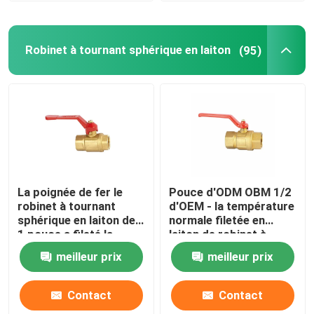
Robinet à tournant sphérique en laiton
(95)
La poignée de fer le
Pouce d'ODM OBM 1/2
robinet à tournant
d'OEM - la température
sphérique en laiton de
normale filetée en
1 pouce a fileté la
laiton de robinet à
norme de norme ANSI
tournant sphérique de
meilleur prix
meilleur prix
d'ASTM
4 pouces
Contact
Contact