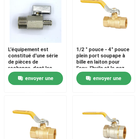
Visite d'usine
Contrôle de qualité
L'équipement est
1/2 " pouce - 4" pouce
constitué d'une série
plein port soupape à
contactez-nous
de pièces de
bille en laiton pour
rechange, dont les
l'eau, l'huile et le gaz
pièces de rechange
avec poignée de
Demandez une citation
envoyer une
envoyer une
sont des pièces de
plastique jaune
rechange.
demande
demande
Valve en laiton de Bibcock
Valve d'angle en laiton
Robinet à tournant sphérique en laiton