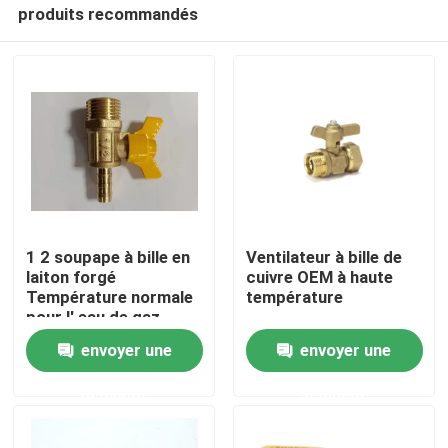
produits recommandés
1 2 soupape à bille en
Ventilateur à bille de
laiton forgé
cuivre OEM à haute
Température normale
température
Maison
pour l' eau de gaz
pétrolier
envoyer une
envoyer une
Produits
demande
demande
Au sujet de nous