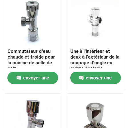
Visite d'usine
Contrôle de qualité
Commutateur d'eau
Une à l'intérieur et
contactez-nous
chaude et froide pour
deux à l'extérieur de la
la cuisine de salle de
soupape d'angle en
bain
cuivre épaissie
Demandez une citation
envoyer une
envoyer une
Valve en laiton de Bibcock
demande
demande
Valve d'angle en laiton
Robinet à tournant sphérique en laiton