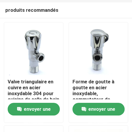
produits recommandés
Valve triangulaire en
Forme de goutte à
cuivre en acier
goutte en acier
Maison
inoxydable 304 pour
inoxydable,
cuisine de salle de bain
commutateur de
vanne d'angle, roue à
envoyer une
envoyer une
main, accessoires de
Produits
cuisine de salle de bain
demande
demande
Au sujet de nous