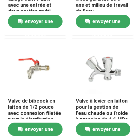
avec une entrée et
ans et milieu de travail
deux sorties multi-
de l'eau
fonctionnalité vanne
Visite d'usine
envoyer une
envoyer une
triangulaire robinet de
machine à laver
demande
demande
Contrôle de qualité
contactez-nous
Demandez une citation
Valve en laiton de Bibcock
Valve de bibcock en
Valve à levier en laiton
laiton de 1/2 pouce
pour la gestion de
avec connexion filetée
l'eau chaude ou froide
Valve d'angle en laiton
pour la distribution
à pression de 1,6 MPa
d'eau
envoyer une
envoyer une
Robinet à tournant sphérique en laiton