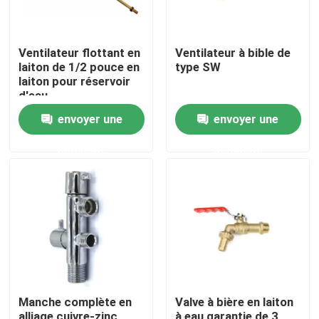
Ventilateur flottant en
Ventilateur à bible de
laiton de 1/2 pouce en
type SW
laiton pour réservoir
d'eau
envoyer une
envoyer une
demande
demande
Maison
Produits
Manche complète en
Valve à bière en laiton
Au sujet de nous
alliage cuivre-zinc
à eau garantie de 3