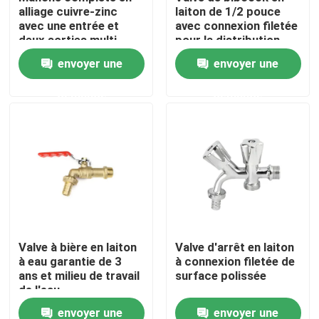
alliage cuivre-zinc
laiton de 1/2 pouce
avec une entrée et
avec connexion filetée
deux sorties multi-
pour la distribution
Visite d'usine
fonctionnalité vanne
d'eau
envoyer une
envoyer une
triangulaire robinet de
machine à laver
Contrôle de qualité
demande
demande
contactez-nous
Demandez une citation
Valve en laiton de Bibcock
Valve à bière en laiton
Valve d'arrêt en laiton
à eau garantie de 3
à connexion filetée de
Valve d'angle en laiton
ans et milieu de travail
surface polissée
de l'eau
Robinet à tournant sphérique en laiton
envoyer une
envoyer une