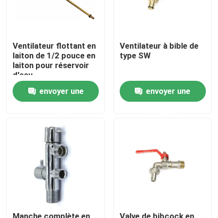
Ventilateur flottant en
Ventilateur à bible de
laiton de 1/2 pouce en
type SW
laiton pour réservoir
d'eau
envoyer une
envoyer une
demande
demande
Maison
Produits
Au sujet de nous
Manche complète en
Valve de bibcock en