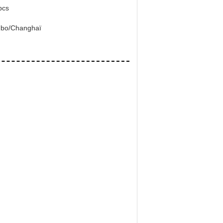
pcs
gbo/Changhaï