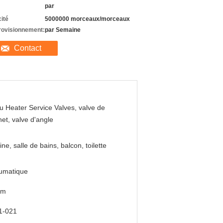
par
ité
5000000 morceaux/morceaux
rovisionnement:
par Semaine
Contact
u Heater Service Valves, valve de
net, valve d'angle
ine, salle de bains, balcon, toilette
umatique
mm
1-021