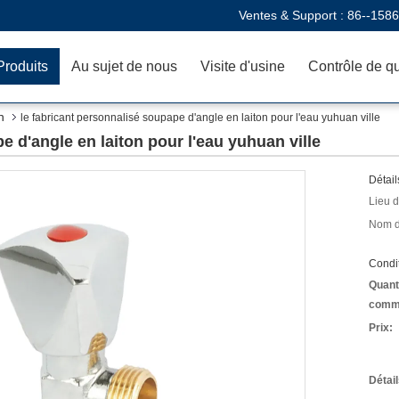
Ventes & Support :
86--158
Produits
Au sujet de nous
Visite d'usine
Contrôle de qu
n
le fabricant personnalisé soupape d'angle en laiton pour l'eau yuhuan ville
e d'angle en laiton pour l'eau yuhuan ville
Détail
Lieu d
Nom d
Condit
Quant
comm
Prix:
Détai