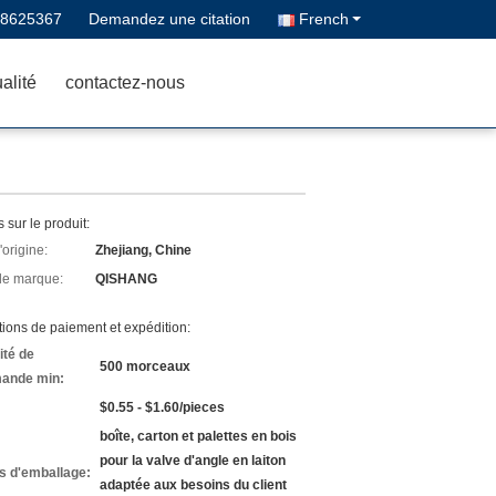
68625367
Demandez une citation
French
alité
contactez-nous
s sur le produit:
'origine:
Zhejiang, Chine
e marque:
QISHANG
ions de paiement et expédition:
ité de
500 morceaux
ande min:
$0.55 - $1.60/pieces
boîte, carton et palettes en bois
pour la valve d'angle en laiton
ls d'emballage:
adaptée aux besoins du client