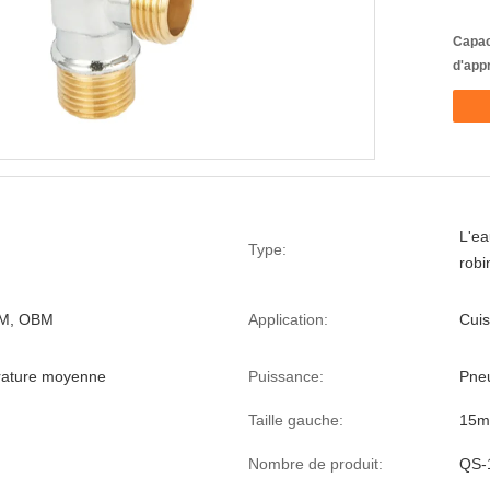
Capac
d'app
L'ea
Type:
robi
M, OBM
Application:
Cuis
rature moyenne
Puissance:
Pne
Taille gauche:
15
Nombre de produit:
QS-