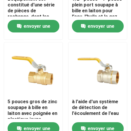
constitué d'une série
plein port soupape à
de pièces de
bille en laiton pour
rechange, dont les
l'eau, l'huile et le gaz
Visite d'usine
pièces de rechange
avec poignée de
envoyer une
envoyer une
sont des pièces de
plastique jaune
rechange.
Contrôle de qualité
demande
demande
contactez-nous
Demandez une citation
Valve en laiton de Bibcock
5 pouces gros de zinc
à l'aide d'un système
soupape à bille en
de détection de
Valve d'angle en laiton
laiton avec poignée en
l'écoulement de l'eau
plastique jaune
Robinet à tournant sphérique en laiton
envoyer une
envoyer une