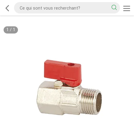
1
/
1