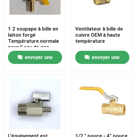
1 2 soupape à bille en
Ventilateur à bille de
laiton forgé
cuivre OEM à haute
Température normale
température
pour l' eau de gaz
pétrolier
envoyer une
envoyer une
demande
demande
Maison
Produits
Au sujet de nous
L'équipement est
1/2 " pouce - 4" pouce