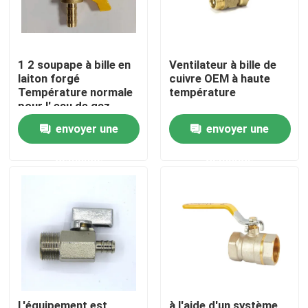
1 2 soupape à bille en
Ventilateur à bille de
laiton forgé
cuivre OEM à haute
Température normale
température
pour l' eau de gaz
pétrolier
envoyer une
envoyer une
demande
demande
Maison
Produits
Au sujet de nous
L'équipement est
à l'aide d'un système