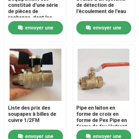
constitué d'une série
de détection de
de pièces de
l'écoulement de l'eau
rechange, dont les
Visite d'usine
pièces de rechange
envoyer une
envoyer une
sont des pièces de
rechange.
Contrôle de qualité
demande
demande
contactez-nous
Demandez une citation
Valve en laiton de Bibcock
Liste des prix des
Pipe en laiton en
soupapes à billes de
forme de croix en
Valve d'angle en laiton
cuivre 1/2FM
forme de Pex Pipe en
forme de feu Hydrant
en laiton en forme de
Robinet à tournant sphérique en laiton
envoyer une
envoyer une
boule Matériau