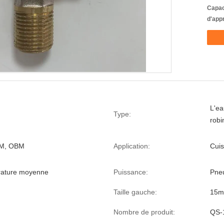
Capac
d'app
L'ea
Type:
robi
M, OBM
Application:
Cuis
rature moyenne
Puissance:
Pne
Taille gauche:
15
Nombre de produit:
QS-