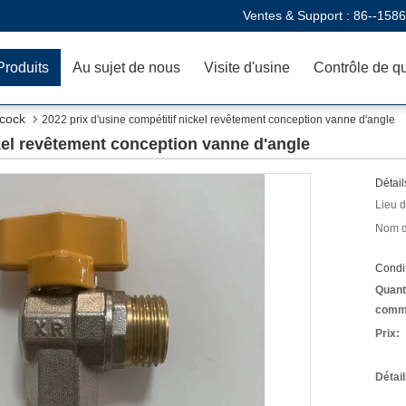
Ventes & Support :
86--158
Produits
Au sujet de nous
Visite d'usine
Contrôle de qu
bcock
2022 prix d'usine compétitif nickel revêtement conception vanne d'angle
ckel revêtement conception vanne d'angle
Détail
Lieu d
Nom d
Condit
Quant
comm
Prix:
Détai