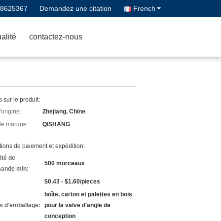
68625367
Demandez une citation
French
alité
contactez-nous
s sur le produit:
'origine:
Zhejiang, Chine
e marque:
QISHANG
ions de paiement et expédition:
ité de
500 morceaux
ande min:
$0.43 - $1.60/pieces
boîte, carton et palettes en bois
ls d'emballage:
pour la valve d'angle de
conception