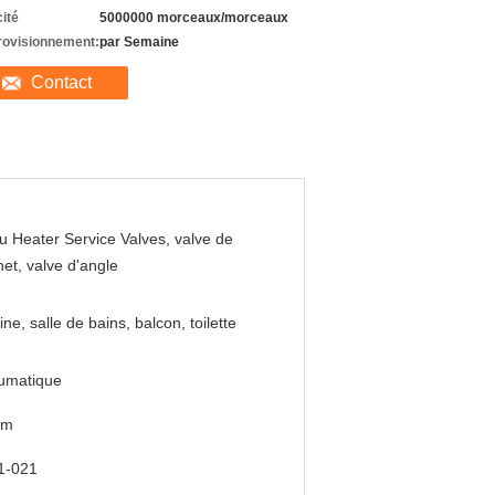
ité
5000000 morceaux/morceaux
rovisionnement:
par Semaine
Contact
u Heater Service Valves, valve de
net, valve d'angle
ine, salle de bains, balcon, toilette
umatique
mm
1-021