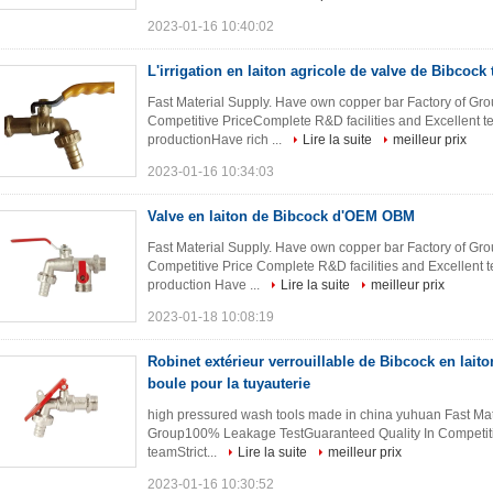
2023-01-16 10:40:02
L'irrigation en laiton agricole de valve de Bibcock
Fast Material Supply. Have own copper bar Factory of G
Competitive PriceComplete R&D facilities and Excellent t
productionHave rich ...
Lire la suite
meilleur prix
2023-01-16 10:34:03
Valve en laiton de Bibcock d'OEM OBM
Fast Material Supply. Have own copper bar Factory of Gr
Competitive Price Complete R&D facilities and Excellent 
production Have ...
Lire la suite
meilleur prix
2023-01-18 10:08:19
Robinet extérieur verrouillable de Bibcock en lait
boule pour la tuyauterie
high pressured wash tools made in china yuhuan​ Fast Mat
Group100% Leakage TestGuaranteed Quality In Competitiv
teamStrict...
Lire la suite
meilleur prix
2023-01-16 10:30:52