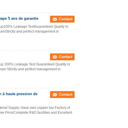
 tape 5 ans de garantie
Contact
roup100% Leakage TestGuaranteed Quality In
eamStrictly and perfect management in
Contact
oup 100% Leakage Test Guaranteed Quality In
team Strictly and perfect management in
on à haute pression de
Contact
erial Supply. Have own copper bar Factory of
e PriceComplete R&D facilities and Excellent