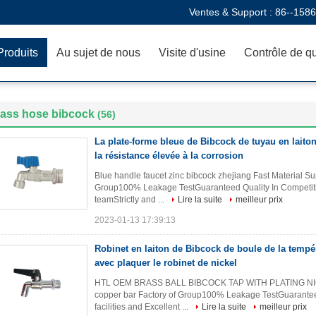
Ventes & Support :
86--158
Produits
Au sujet de nous
Visite d'usine
Contrôle de qu
rass hose bibcock
(56)
La plate-forme bleue de Bibcock de tuyau en laito
la résistance élevée à la corrosion
Blue handle faucet zinc bibcock zhejiang Fast Material S
Group100% Leakage TestGuaranteed Quality In Competitiv
teamStrictly and ...
Lire la suite
meilleur prix
2023-01-13 17:39:13
Robinet en laiton de Bibcock de boule de la temp
avec plaquer le robinet de nickel
HTL OEM BRASS BALL BIBCOCK TAP WITH PLATING NICKE
copper bar Factory of Group100% Leakage TestGuarantee
facilities and Excellent ...
Lire la suite
meilleur prix