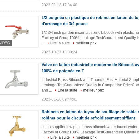
2023-01-13 17:34:40
1/2 poignée en plastique de robinet en laiton de t
d'arrosage de 3/4 pouce
1/2 3/4 inch garden mixer taps zinc bibcock with plastic 
Factory of Group100% Leakage TestGuaranteed Quality In
...
Lire la suite
meilleur prix
2023-10-27 13:30:24
Valve en laiton industrielle moderne de Bibcock av
100% de poignée en T
Industrial Brass Bibcock with T-handle Fast Material Su
Leakage TestGuaranteed Quality In Competitive PriceCompl
and ...
Lire la suite
meilleur prix
2023-01-16 09:44:41
Robinets en laiton de tuyau de soufflage de sable 
robinet pour le circuit de refroidissement sifflant
china supplier low price brass bibcock water faucet water
Factory of Group100% Leakage TestGuaranteed Quality In
...
Lire la suite
meilleur prix