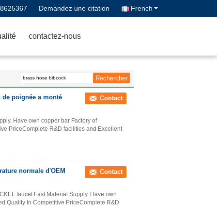
68625367
Demandez une citation
French
alité
contactez-nous
n de poignée a monté
Contact
upply. Have own copper bar Factory of
e PriceComplete R&D facilities and Excellent
érature normale d'OEM
Contact
L faucet Fast Material Supply. Have own
d Quality In Competitive PriceComplete R&D