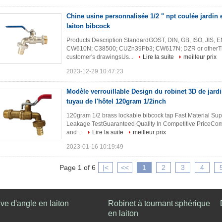
Chine usine personnalisée 1/2 " npt coulée jardin 
laiton bibcock
Products Description StandardGOST, DIN, GB, ISO, JIS,
CW610N; С38500; CUZn39Pb3; CW617N; DZR or otherThrea
customer's drawingsUs...
Lire la suite
meilleur prix
2023-12-29 10:47:23
Modèle verrouillable Design du robinet 3D de jard
tuyau de l'hôtel 120gram 1/2inch
120gram 1/2 brass lockable bibcock tap​ Fast Material S
Leakage TestGuaranteed Quality In Competitive PriceCompl
and ...
Lire la suite
meilleur prix
2023-01-16 10:19:49
Page 1 of 6
|<
<<
1
2
3
4
ve d'angle en laiton
Robinet à tournant sphérique
en laiton