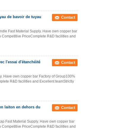
uyau de bavoir de tuyau
Contact
handle Fast Material Supply. Have own copper bar
 Competitive PriceComplete R&D facilities and
ec l'essai d'étanchéité
Contact
pply. Have own copper bar Factory of Group100%
ete R&D facilities and Excellent teamStrictly
en laiton en dehors du
Contact
 tap​ Fast Material Supply. Have own copper bar
 Competitive PriceComplete R&D facilities and