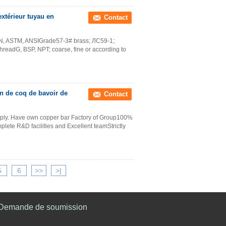
extérieur tuyau en
Contact
 EN, ASTM, ANSIGrade57-3# brass; ЛС59-1;
dG, BSP, NPT; coarse, fine or according to
in de coq de bavoir de
Contact
upply. Have own copper bar Factory of Group100%
ete R&D facilities and Excellent teamStrictly
5
6
>>
>|
Demande de soumission