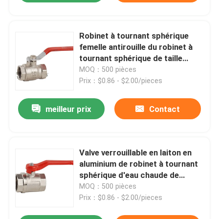
Robinet à tournant sphérique
femelle antirouille du robinet à
tournant sphérique de taille
d'origine Pn32 dans la
MOQ：500 pièces
température de l'eau normale
Prix：$0.86 - $2.00/pieces
meilleur prix
Contact
Valve verrouillable en laiton en
aluminium de robinet à tournant
sphérique d'eau chaude de
poignée d'ODM d'OEM
MOQ：500 pièces
Prix：$0.86 - $2.00/pieces