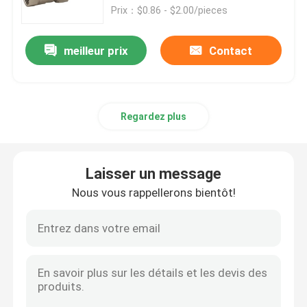
Prix：$0.86 - $2.00/pieces
Soupape à gaz en laiton
meilleur prix
Contact
Soupape d'arrêt en laiton
Regardez plus
Clapet anti-retour en laiton
Valve à flotteurs en laiton
Laisser un message
Nous vous rappellerons bientôt!
Raccords de tuyauterie en laiton