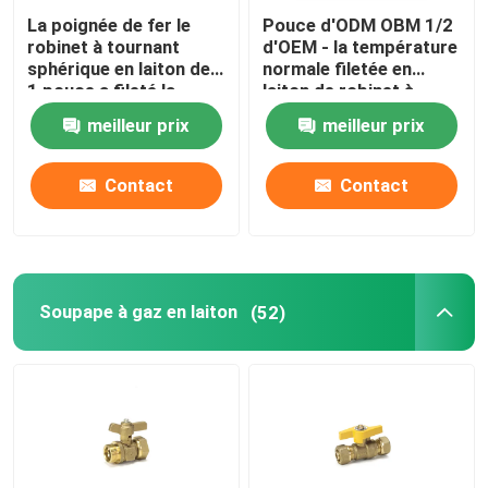
La poignée de fer le
Pouce d'ODM OBM 1/2
robinet à tournant
d'OEM - la température
sphérique en laiton de
normale filetée en
1 pouce a fileté la
laiton de robinet à
norme de norme ANSI
tournant sphérique de
meilleur prix
meilleur prix
d'ASTM
4 pouces
Contact
Contact
Soupape à gaz en laiton
(52)