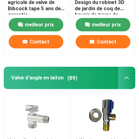
agricole de valve de
Design du robinet 3D
Bibcock tape 5 ans de
de jardin de coq de
garantie
bavoir de tuyau de
l'hôtel 120gram
meilleur prix
meilleur prix
1/2inch
Contact
Contact
Valve d'angle en laiton
(89)