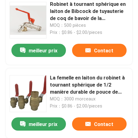
Robinet à tournant sphérique en
laiton de Bibcock de tuyauterie
de coq de bavoir de la
température normale 1/4inch
MOQ：500 pièces
Prix：$0.86 - $2.00/pieces
meilleur prix
Contact
La femelle en laiton du robinet à
tournant sphérique de 1/2
manière durable de pouce de
pleine 400wog a fileté
MOQ：3000 morceaux
Prix：$0.86 - $2.00/pieces
meilleur prix
Contact