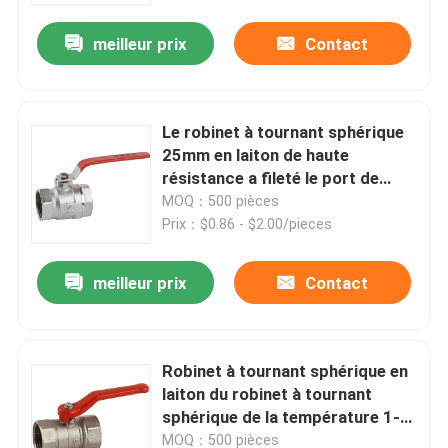
meilleur prix
Contact
Visite d'usine
Contrôle de qualité
Le robinet à tournant sphérique
25mm en laiton de haute
résistance a fileté le port de
contactez-nous
DN20-NPT antiusure
MOQ：500 pièces
Prix：$0.86 - $2.00/pieces
Demandez une citation
meilleur prix
Contact
Valve en laiton de Bibcock
Robinet à tournant sphérique en
Valve d'angle en laiton
laiton du robinet à tournant
sphérique de la température 1-
Robinet à tournant sphérique en laiton
1/4 normal de Rohs Pn30
MOQ：500 pièces