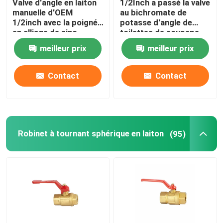
Valve d'angle en laiton
1/2Inch a passé la valve
manuelle d'OEM
au bichromate de
1/2inch avec la poignée
potasse d'angle de
en alliage de zinc
toilettes de soupape
d'arrêt d'angle d'évier
meilleur prix
meilleur prix
Contact
Contact
Robinet à tournant sphérique en laiton
(95)