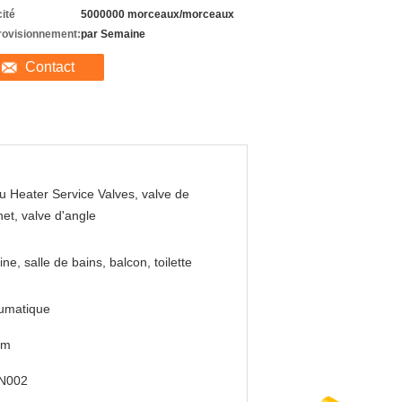
ité
5000000 morceaux/morceaux
rovisionnement:
par Semaine
Contact
u Heater Service Valves, valve de
net, valve d'angle
ine, salle de bains, balcon, toilette
umatique
mm
N002