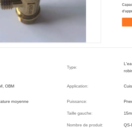
Capac
d'app
L'ea
Type:
robi
M, OBM
Application:
Cuis
rature moyenne
Puissance:
Pne
Taille gauche:
15
Nombre de produit:
QS-