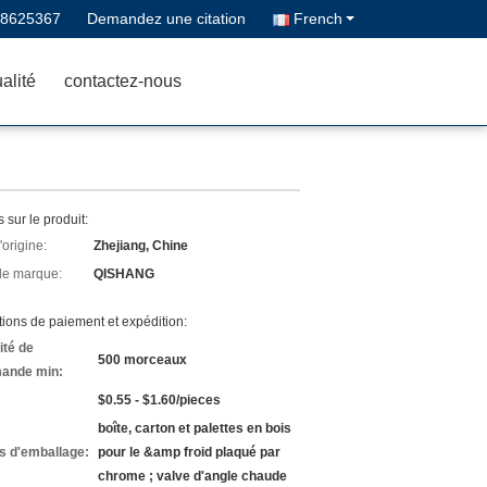
68625367
Demandez une citation
French
alité
contactez-nous
s sur le produit:
'origine:
Zhejiang, Chine
e marque:
QISHANG
ions de paiement et expédition:
ité de
500 morceaux
ande min:
$0.55 - $1.60/pieces
boîte, carton et palettes en bois
ls d'emballage:
pour le &amp froid plaqué par
chrome ; valve d'angle chaude