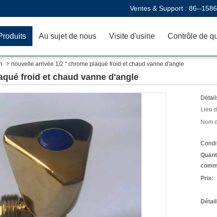
Ventes & Support :
86--158
Produits
Au sujet de nous
Visite d'usine
Contrôle de qu
n
nouvelle arrivée 1/2 " chrome plaqué froid et chaud vanne d'angle
laqué froid et chaud vanne d'angle
Détail
Lieu d
Nom d
Condit
Quant
comm
Prix:
Détai